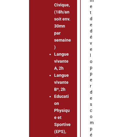
m
Civique,
e
(18h/an
t
d
soit env.
e
30mn
d
par
é
semaine
v
)
e
Langue
l
vivante
o
p
A, 2h
p
Langue
e
vivante
r
B*, 2h
d
Educati
e
on
s
Physiqu
c
o
e et
m
Sportive
p
(EPS),
é