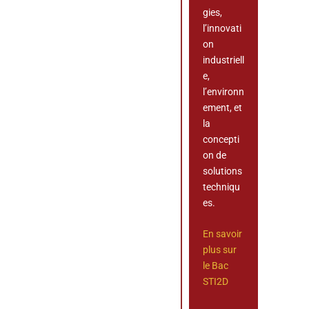
gies,
l’innovati
on
industriell
e,
l’environn
ement, et
la
concepti
on de
solutions
techniqu
es.
En savoir
plus sur
le Bac
STI2D