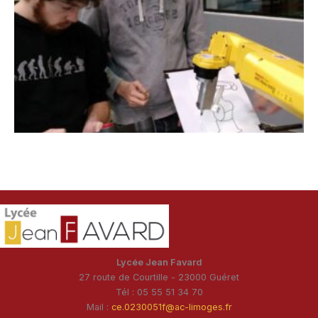
Lycée Jean Favard
27 route de Courtille - 23000 Guéret
Tél : 05 55 51 34 70
Mail :
ce.0230051f@ac-limoges.fr