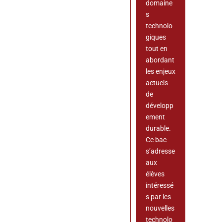
domaine
s
technolo
giques
tout en
abordant
les enjeux
actuels
de
développ
ement
durable.
Ce bac
s’adresse
aux
élèves
intéressé
s par les
nouvelles
technolo