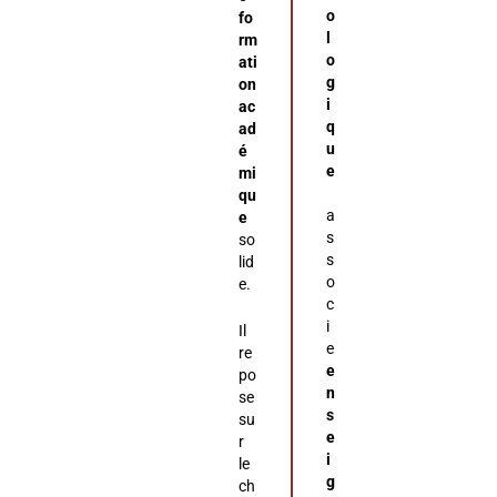
o
fo
l
rm
o
ati
g
on
i
ac
q
ad
u
é
e
mi
qu
a
e
s
so
s
lid
o
e.
c
i
Il
e
re
e
po
n
se
s
su
e
r
i
le
g
ch