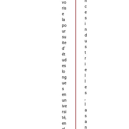
n
vo
c
ris
e
e
s
la
i
po
n
ur
d
su
u
ite
s
d’
t
ét
r
ud
i
es
e
lo
l
ng
l
ue
e
s
s
en
,
un
l
ive
a
rsi
s
té,
a
en
n