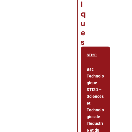
i
q
u
e
s
STI2D
Bac
Technolo
gique
STI2D –
Sciences
et
Technolo
gies de
l’Industri
e et du