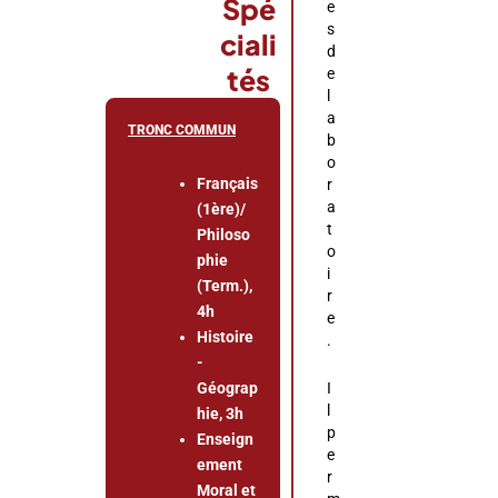
Spé
e
s
ciali
d
tés
e
l
a
TRONC COMMUN
b
o
Français
r
a
(1ère)/
t
Philoso
o
phie
i
(Term.),
r
4h
e
Histoire
.
-
Géograp
I
l
hie, 3h
p
Enseign
e
ement
r
Moral et