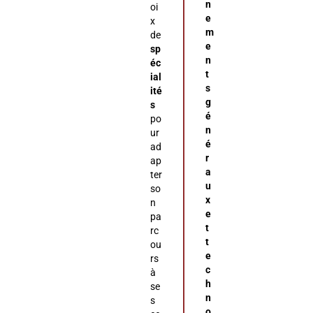
n
oi
e
x
m
de
e
sp
n
éc
t
ial
s
ité
g
s
é
po
n
ur
é
ad
r
ap
a
ter
u
so
x
n
e
pa
t
rc
t
ou
e
rs
c
à
h
se
n
s
o