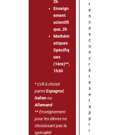
2h
t
Enseign
e
ement
n
c
scientifi
e
que, 2h
s
Mathém
c
atiques
o
Spécifiq
n
ues
c
(1ère)**,
r
è
1h30
t
e
* LVB à choisir
s
parmi
Espagnol
,
e
Italien
ou
t
Allemand
a
** Enseignement
p
p
pour les élèves ne
l
choisissant pas la
i
spécialité