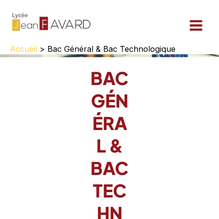
Aller
au
contenu
Accueil
Bac Général & Bac Technologique
BAC
GÉN
ÉRA
L &
BAC
TEC
HN