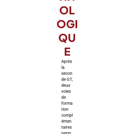
OL
OGI
QU
E
Après
la
secon
de GT,
deux
voies
de
forma
tion
compl
émen
taires
perm