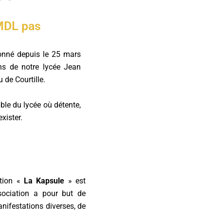
MDL pas
onné depuis le 25 mars
s de notre lycée Jean
 de Courtille.
able du lycée où détente,
xister.
ation «
La Kapsule
» est
sociation a pour but de
anifestations diverses, de