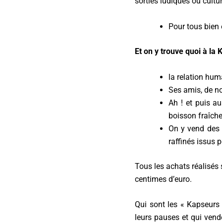
sorties ludiques ou cultur
Pour tous bien 
Et on y trouve quoi à la 
la relation hum
Ses amis, de n
Ah ! et puis a
boisson fraîche
On y vend des 
raffinés issus 
Tous les achats réalisés
centimes d’euro.
Qui sont les « Kapseurs
leurs pauses et qui vend