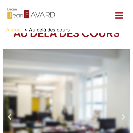
Aller
au
contenu
AU DELÀ DES COURS
Accueil
Au delà des cours