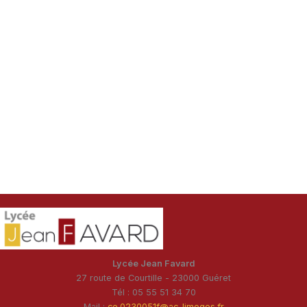
Lycée Jean Favard
27 route de Courtille - 23000 Guéret
Tél : 05 55 51 34 70
Mail :
ce.0230051f@ac-limoges.fr